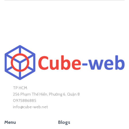
TP HCM
256 Phạm Thế Hiển, Phường 6, Quận 8
0975886885
info@cube-web.net
Menu
Blogs