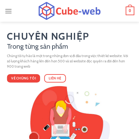
Skip
0
to
content
CHUYÊN NGHIỆP
Trong từng sản phẩm
Chúng tôi tự hào là một trong những đơn vị đi đầu trong việc thiết kế website. Với
số lượng khách hàng lên đến hơn 500 và số website độc quyền ra đời đến hơn
900 trang web
VỀ CHÚNG TÔI
LIÊN HỆ