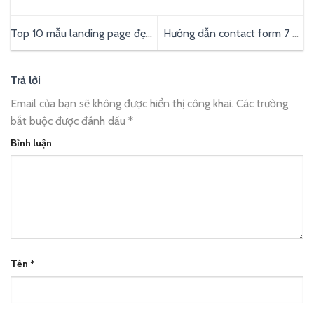
Top 10 mẫu landing page đẹp
Hướng dẫn contact form 7 và
để chạy quảng cáo
những lợi ích nó đem lại
Trả lời
Email của bạn sẽ không được hiển thị công khai.
Các trường
bắt buộc được đánh dấu
*
Bình luận
Tên
*