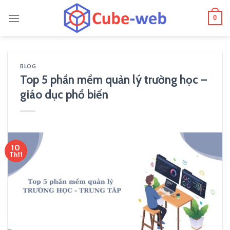
Skip
0
to
content
BLOG
Top 5 phần mềm quản lý trường học –
giáo dục phổ biến
10
Th11