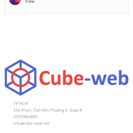
View
TP HCM
256 Phạm Thế Hiển, Phường 6, Quận 8
0975886885
info@cube-web.net