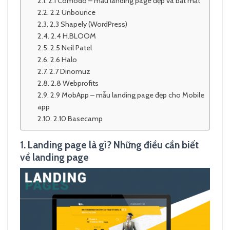
2.1 Comodo – mẫu landing page đẹp và bắt mắt
2.2 Unbounce
2.3 Shapely (WordPress)
2.4 H.BLOOM
2.5 Neil Patel
2.6 Halo
2.7 Dinomuz
2.8 Webprofits
2.9 MobApp – mẫu landing page đẹp cho Mobile
app
2.10 Basecamp
1. Landing page là gì? Những điều cần biết
về landing page