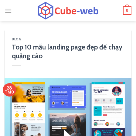
Skip
0
to
content
BLOG
Top 10 mẫu landing page đẹp để chạy
quảng cáo
28
Th10