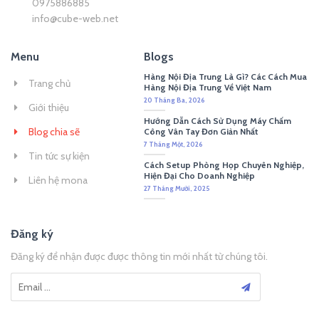
0975886885
info@cube-web.net
Menu
Blogs
Hàng Nội Địa Trung Là Gì? Các Cách Mua
Trang chủ
Hàng Nội Địa Trung Về Việt Nam
20 Tháng Ba, 2026
Giới thiệu
Hướng Dẫn Cách Sử Dụng Máy Chấm
Blog chia sẽ
Công Vân Tay Đơn Giản Nhất
7 Tháng Một, 2026
Tin tức sự kiện
Cách Setup Phòng Họp Chuyên Nghiệp,
Hiện Đại Cho Doanh Nghiệp
Liên hệ mona
27 Tháng Mười, 2025
Đăng ký
Đăng ký để nhận được được thông tin mới nhất từ chúng tôi.