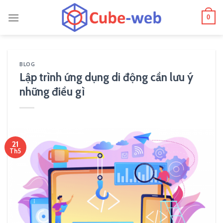
Skip
0
to
content
BLOG
Lập trình ứng dụng di động cần lưu ý
những điều gì
21
Th5