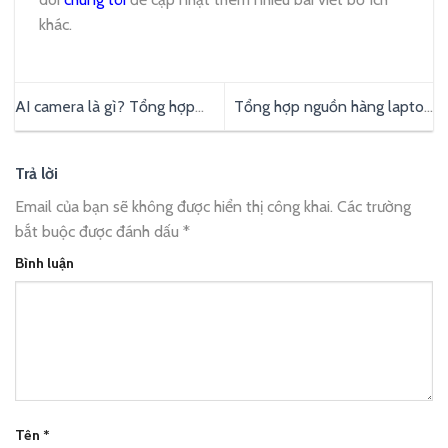
khác.
AI camera là gì? Tổng hợp
Tổng hợp nguồn hàng laptop
những lợi ích trong chụp ảnh
Trung Quốc chất lượng
trên điện thoại
Trả lời
Email của bạn sẽ không được hiển thị công khai.
Các trường
bắt buộc được đánh dấu
*
Bình luận
Tên
*