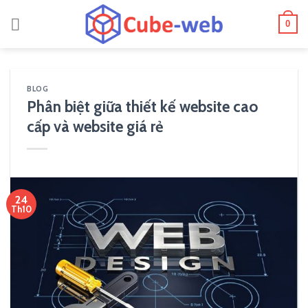
Skip
0
to
content
BLOG
Phân biệt giữa thiết kế website cao
cấp và website giá rẻ
24
Th10