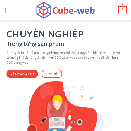
Skip
0
to
content
CHUYÊN NGHIỆP
Trong từng sản phẩm
Chúng tôi tự hào là một trong những đơn vị đi đầu trong việc thiết kế website. Với
số lượng khách hàng lên đến hơn 500 và số website độc quyền ra đời đến hơn
900 trang web
VỀ CHÚNG TÔI
LIÊN HỆ