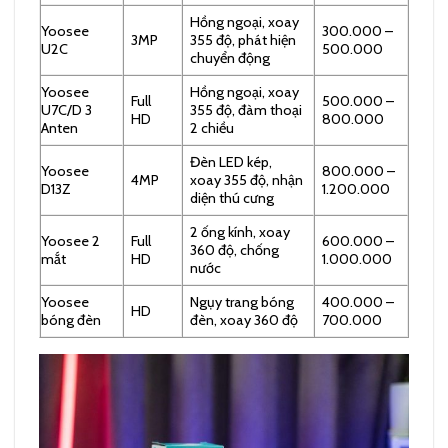
Hồng ngoại, xoay
Yoosee
300.000 –
3MP
355 độ, phát hiện
U2C
500.000
chuyển động
Yoosee
Hồng ngoại, xoay
Full
500.000 –
U7C/D 3
355 độ, đàm thoại
HD
800.000
Anten
2 chiều
Đèn LED kép,
Yoosee
800.000 –
4MP
xoay 355 độ, nhận
D13Z
1.200.000
diện thú cưng
2 ống kính, xoay
Yoosee 2
Full
600.000 –
360 độ, chống
mắt
HD
1.000.000
nước
Yoosee
Ngụy trang bóng
400.000 –
HD
bóng đèn
đèn, xoay 360 độ
700.000