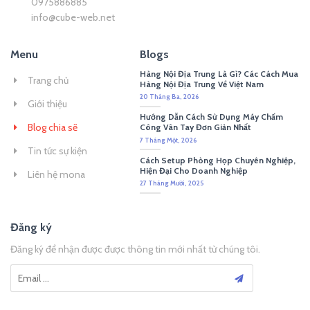
0975886885
info@cube-web.net
Menu
Blogs
Hàng Nội Địa Trung Là Gì? Các Cách Mua
Trang chủ
Hàng Nội Địa Trung Về Việt Nam
20 Tháng Ba, 2026
Giới thiệu
Hướng Dẫn Cách Sử Dụng Máy Chấm
Blog chia sẽ
Công Vân Tay Đơn Giản Nhất
7 Tháng Một, 2026
Tin tức sự kiện
Cách Setup Phòng Họp Chuyên Nghiệp,
Hiện Đại Cho Doanh Nghiệp
Liên hệ mona
27 Tháng Mười, 2025
Đăng ký
Đăng ký để nhận được được thông tin mới nhất từ chúng tôi.