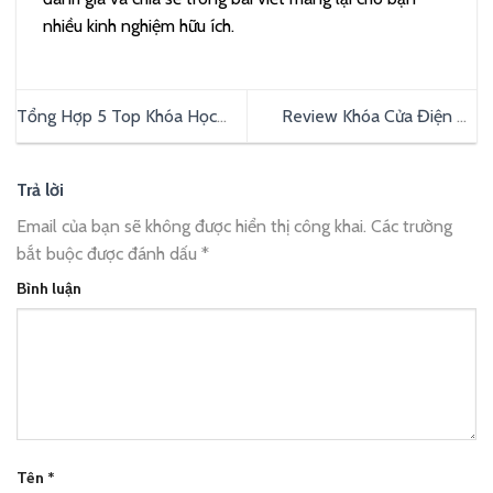
nhiều kinh nghiệm hữu ích.
Tổng Hợp 5 Top Khóa Học
Review Khóa Cửa Điện Tử
Facebook Ads Được Nhiều
Yale: Đánh Giá Chi Tiết Ưu Và
Người Tham Gia Hiện Nay
Nhược Điểm
Trả lời
Email của bạn sẽ không được hiển thị công khai.
Các trường
bắt buộc được đánh dấu
*
Bình luận
Tên
*