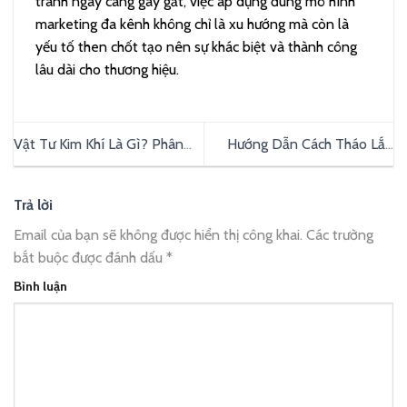
tranh ngày càng gay gắt, việc áp dụng đúng mô hình
marketing đa kênh không chỉ là xu hướng mà còn là
yếu tố then chốt tạo nên sự khác biệt và thành công
lâu dài cho thương hiệu.
Vật Tư Kim Khí Là Gì? Phân
Hướng Dẫn Cách Tháo Lắp
Loại Và Ứng Dụng Phổ Biến
Bàn Bida Đúng Kỹ Thuật Từ
Của Vật Tư Kim Khí
A-Z
Trả lời
Email của bạn sẽ không được hiển thị công khai.
Các trường
bắt buộc được đánh dấu
*
Bình luận