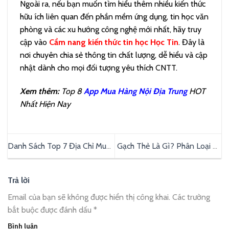
Ngoài ra, nếu bạn muốn tìm hiểu thêm nhiều kiến thức
hữu ích liên quan đến phần mềm ứng dụng, tin học văn
phòng và các xu hướng công nghệ mới nhất, hãy truy
cập vào
Cẩm nang kiến thức tin học Học Tin
. Đây là
nơi chuyên chia sẻ thông tin chất lượng, dễ hiểu và cập
nhật dành cho mọi đối tượng yêu thích CNTT.
Xem thêm:
Top 8
App Mua Hàng Nội Địa Trung
HOT
Nhất Hiện Nay
Danh Sách Top 7 Địa Chỉ Mua
Gạch Thẻ Là Gì? Phân Loại Và
Sofa Quận Tân Bình Uy Tín
Kinh Nghiệm Chọn Gạch Thẻ
Giá Tốt
Chất Lượng
Trả lời
Email của bạn sẽ không được hiển thị công khai.
Các trường
bắt buộc được đánh dấu
*
Bình luận