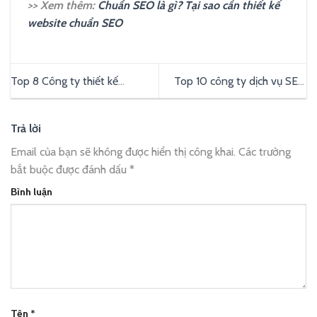
>> Xem thêm:
Chuẩn SEO là gì? Tại sao cần thiết kế
website chuẩn SEO
Top 8 Công ty thiết kế
Top 10 công ty dịch vụ SEO
website giá rẻ, chất lượng
web lên top Google uy tín
hàng đầu hiện nay
2023
Trả lời
Email của bạn sẽ không được hiển thị công khai.
Các trường
bắt buộc được đánh dấu
*
Bình luận
Tên
*