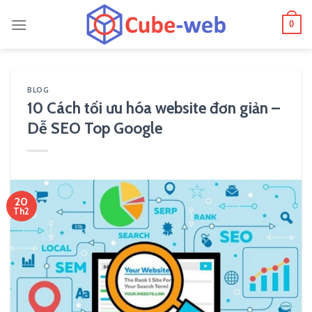
Skip
0
to
content
BLOG
10 Cách tối ưu hóa website đơn giản –
Dễ SEO Top Google
20
Th2